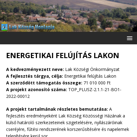
ENERGETIKAI FELÚJÍTÁS LAKON
A kedvezményezett neve:
Lak Községi Önkormányzat
A fejlesztés tárgya, célja:
Energetikai felújítás Lakon
A szerződött támogatás összege:
71 010 000 Ft
A projekt azonosító száma:
TOP_PLUSZ-2.1.1-21-BO1-
2022-00012
A projekt tartalmának részletes bemutatása:
A
fejlesztés eredményeként Lak Község Közösségi Házának a
külső határoló szerkezeteinek szigetelésére, nyílászáróinak
cseréjére, fűtési rendszerének korszerűsítésére és napelemek
telepítésére kerül sor.