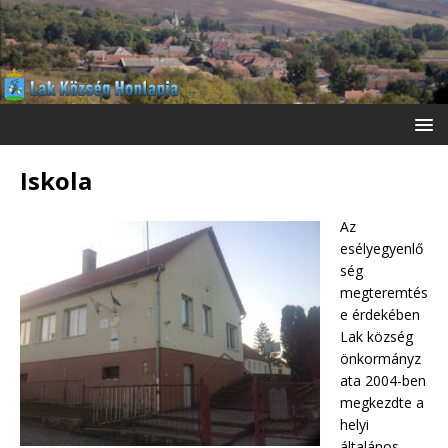
Iskola
Az
esélyegyenlő
ség
megteremtés
e érdekében
Lak község
önkormányz
ata 2004-ben
megkezdte a
helyi
általános