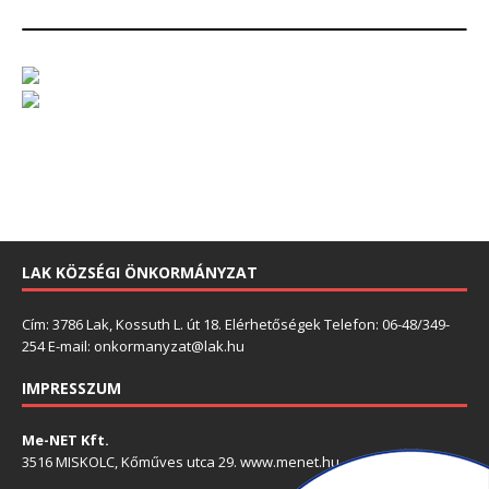
LAK KÖZSÉGI ÖNKORMÁNYZAT
Cím: 3786 Lak, Kossuth L. út 18. Elérhetőségek Telefon: 06-48/349-
254 E-mail: onkormanyzat@lak.hu
IMPRESSZUM
Me-NET Kft.
3516 MISKOLC, Kőműves utca 29. www.menet.hu