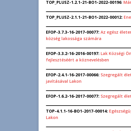
TOP_PLUSZ-1.2.1-21-BO1-2022-00196
:
Mán
TOP_PLUSZ-2.1.1-21-BO1-2022-00012:
Ene
EFOP-3.7.3-16-2017-00077:
Az egész élete
község lakossága számára
EFOP-3.3.2-16-2016-00197:
Lak Községi Ö
fejlesztéséért a köznevelésben
EFOP-2.4.1-16-2017-00066:
Szegregált éle
javításával Lakon
EFOP-1.6.2-16-2017-00077:
Szegregált él
TOP-4.1.1-16-BO1-2017-00014:
Egészségüg
Lakon