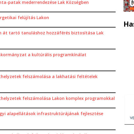
ta-patak mederrendezése Lak Községben
rgetikai felújítás Lakon
Ha
n át tartó tanuláshoz hozzáférés biztosítása Lak
nkormányzat a kultúrális programkínálat
thelyzetek felszámolása a lakhatási feltételek
ethelyzetek felszámolása Lakon komplex programokkal
yi alapellátások infrastruktúrájának fejlesztése