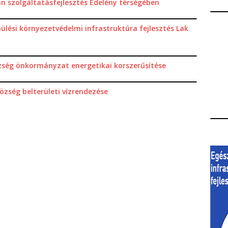
 szolgáltatásfejlesztés Edelény térségében
ülési környezetvédelmi infrastruktúra fejlesztés Lak
zség önkormányzat energetikai korszerűsítése
özség belterületi vízrendezése