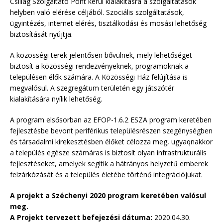
Csillag Szolgáltató Pont kerül kialakításra a szolgáltatások
helyben való elérése céljából. Szociális szolgáltatások,
ügyintézés, internet elérés, tisztálkodási és mosási lehetőség
biztosítását nyújtja.
A közösségi terek jelentősen bővülnek, mely lehetőséget
biztosít a közösségi rendezvényeknek, programoknak a
településen élők számára. A Közösségi Ház felújítása is
megvalósul. A szegregátum területén egy játszótér
kialakítására nyílik lehetőség.
A program elsősorban az EFOP-1.6.2 ESZA program keretében
fejlesztésbe bevont periférikus településrészen szegénységben
és társadalmi kirekesztésben élőket célozza meg, ugyaqnakkor
a település egésze számáras is biztosít olyan infrastrukturális
fejlesztéseket, amelyek segítik a hátrányos helyzetű emberek
felzárkózását és a település életébe történő integrációjukat.
A projekt a Széchenyi 2020 program keretében valósul
meg.
A Projekt tervezett befejezési dátuma:
2020.04.30.