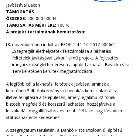
javításával Lakon
TÁMOGATÁS
ÖSSZEGE:
200 000 000 Ft
TÁMOGATÁS MÉRTÉKE:
100 %
A projekt tartalmának bemutatása:
novemberében indult az EFOP-2.4.1-16-2017-00066
”
„Szegregált élethelyzetek felszámolása a lakhatási
feltételek javításával Lakon” című projekt. A fejlesztés
irányai szükségletfemérésen alapuló Lakhatási Bevatkozási
Terv keretében kerültek meghatározásra.
A legfőbb cél a lakhatási feltételek javítása, aminek a
keretében 5 db önkormányzati bérlakás kerül kialakításra,
illetve felújításra a településen, amely legalább 32 főnek
biztosít megfelelő és korszerű lakhatást, hozzájárulva a
leszakadás megállításához és az ott élő lakosság társadalmi
státusának emelkedéséhez.
A szegregátum területén, a Dankó Pista utcában új építésű