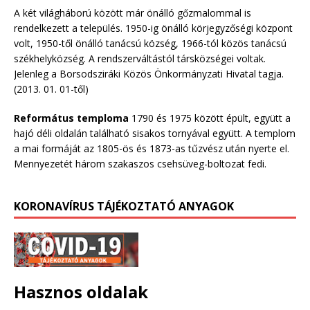
A két világháború között már önálló gőzmalommal is
rendelkezett a település. 1950-ig önálló körjegyzőségi központ
volt, 1950-től önálló tanácsú község, 1966-tól közös tanácsú
székhelyközség. A rendszerváltástól társközségei voltak.
Jelenleg a Borsodsziráki Közös Önkormányzati Hivatal tagja.
(2013. 01. 01-től)
Református temploma
1790 és 1975 között épült, együtt a
hajó déli oldalán található sisakos tornyával együtt. A templom
a mai formáját az 1805-ös és 1873-as tűzvész után nyerte el.
Mennyezetét három szakaszos csehsüveg-boltozat fedi.
KORONAVÍRUS TÁJÉKOZTATÓ ANYAGOK
Hasznos oldalak