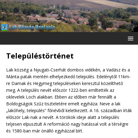
Településtörténet
Lak község a Nyugati-Cserhát dombos vidékén, a Vadász és a
Mánta-patak mentén elhelyezkedő település. Edelénytől 11km-
re Damak és Hegymeg településeken keresztül közelíthető
meg. A település nevét először 1222-ben említették az
oklevelek Loch alakban. Ebben az időben már fennállt a
Boldogságok Szűz tiszteletére emelt egyháza. Neve a lak
„lakóhely, település” főnévből keletkezett. A 16. században írták
először Lak-nak a nevét. A törökök ideje alatt a település
teljesen elpusztult A reformáció nagy hatással volt a térségre
és 1580-ban már önálló egyházzal bírt.