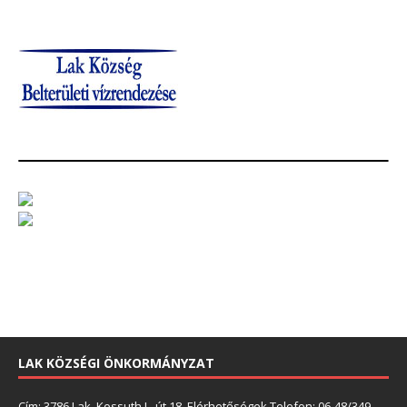
LAK KÖZSÉGI ÖNKORMÁNYZAT
Cím: 3786 Lak, Kossuth L. út 18. Elérhetőségek Telefon: 06-48/349-